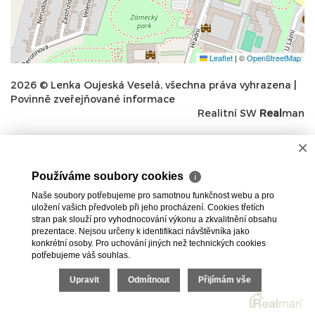
Leaflet
|
©
OpenStreetMap
2026 © Lenka Oujeská Veselá, všechna práva vyhrazena |
Povinně zveřejňované informace
Realitní SW
Real
man
×
Používáme soubory cookies
ℹ
Naše soubory potřebujeme pro samotnou funkčnost webu a pro
uložení vašich předvoleb při jeho procházení. Cookies třetích
stran pak slouží pro vyhodnocování výkonu a zkvalitnění obsahu
prezentace. Nejsou určeny k identifikaci návštěvníka jako
konkrétní osoby. Pro uchování jiných než technických cookies
potřebujeme váš souhlas.
Upravit
Odmítnout
Přijímám vše