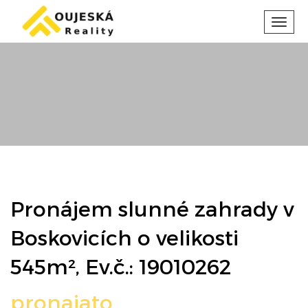
Toggl
navig
Pronájem slunné zahrady v
Boskovicích o velikosti
545m², Ev.č.: 19010262
pronajato