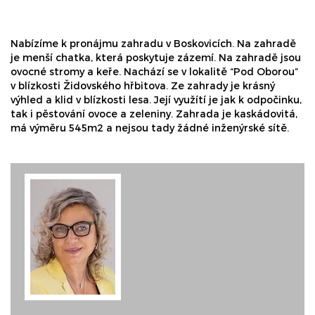
Nabízíme k pronájmu zahradu v Boskovicích. Na zahradě
je menší chatka, která poskytuje zázemí. Na zahradě jsou
ovocné stromy a keře. Nachází se v lokalitě “Pod Oborou”
v blízkosti Židovského hřbitova. Ze zahrady je krásný
výhled a klid v blízkosti lesa. Její využítí je jak k odpočinku,
tak i pěstování ovoce a zeleniny. Zahrada je kaskádovitá,
má výměru 545m2 a nejsou tady žádné inženýrské sítě.