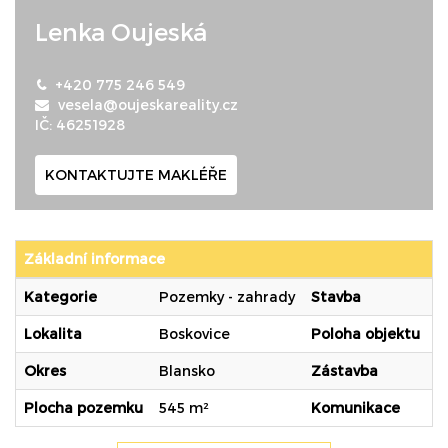
Lenka Oujeská
+420 775 246 549
vesela@oujeskareality.cz
IČ: 46251928
KONTAKTUJTE MAKLÉŘE
Základní informace
Kategorie
Pozemky - zahrady
Stavba
O
Lokalita
Boskovice
Poloha objektu
Ř
Okres
Blansko
Zástavba
R
Plocha pozemku
545 m²
Komunikace
N