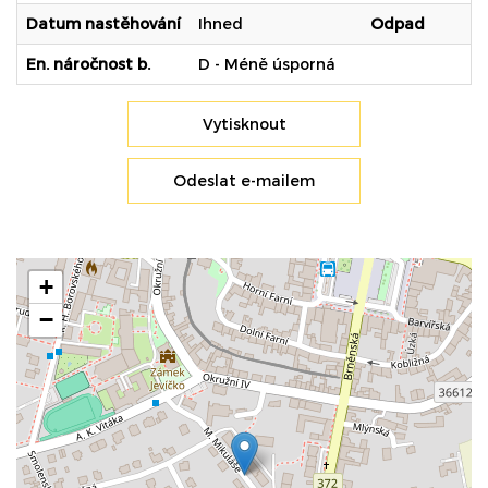
Datum nastěhování
Ihned
Odpad
En. náročnost b.
D - Méně úsporná
Vytisknout
Odeslat e-mailem
+
−