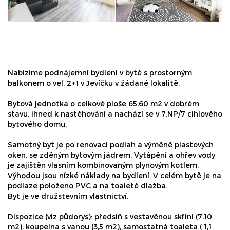
Nabízíme podnájemní bydlení v bytě s prostorným
balkonem o vel. 2+1 v Jevíčku v žádané lokalitě.
Bytová jednotka o celkové ploše 65,60 m2 v dobrém
stavu, ihned k nastěhování a nachází se v 7.NP/7 cihlového
bytového domu.
Samotný byt je po renovaci podlah a výměně plastových
oken, se zděným bytovým jádrem. Vytápění a ohřev vody
je zajištěn vlasním kombinovaným plynovým kotlem.
Výhodou jsou nízké náklady na bydlení. V celém bytě je na
podlaze položeno PVC a na toaletě dlažba.
Byt je ve družstevním vlastnictví.
Dispozice (viz půdorys): předsíň s vestavěnou skříní (7,10
m2), koupelna s vanou (3,5 m2), samostatná toaleta ( 1,1