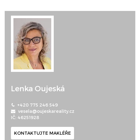
Lenka Oujeská
+420 775 246 549
vesela@oujeskareality.cz
IČ: 46251928
KONTAKTUJTE MAKLÉŘE