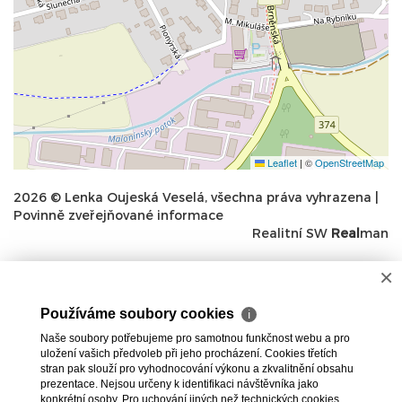
Leaflet
|
©
OpenStreetMap
2026 © Lenka Oujeská Veselá, všechna práva vyhrazena |
Povinně zveřejňované informace
Realitní SW
Real
man
×
Používáme soubory cookies
ℹ
Naše soubory potřebujeme pro samotnou funkčnost webu a pro
uložení vašich předvoleb při jeho procházení. Cookies třetích
stran pak slouží pro vyhodnocování výkonu a zkvalitnění obsahu
prezentace. Nejsou určeny k identifikaci návštěvníka jako
konkrétní osoby. Pro uchování jiných než technických cookies