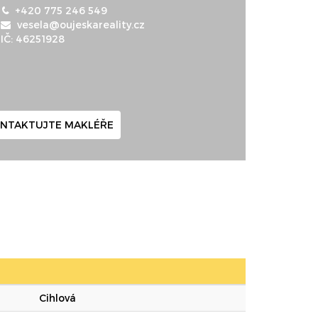
+420 775 246 549
vesela@oujeskareality.cz
IČ: 46251928
NTAKTUJTE MAKLÉŘE
Cihlová