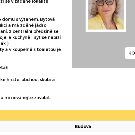
ází se v žádané lokalitě
ho domu s výtahem. Bytová
ukci a má zděné jádro.
ní, z centrální předsíně se
je, a kuchyně . Byt se nabízí
ák ).
ty a v koupelně s toaletou je
KO
ýtah.
é hřiště, obchod, škola a
u mi neváhejte zavolat.
Budova