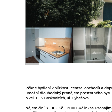
Pěkné bydlení v blízkosti centra, obchodů a dop
umožní dlouhodobý pronájem prostorného bytu 
o vel. 1+1 v Boskovicích, ul. Hybešova.
Nájem činí 8.500,- Kč + 2000,-Kč inkas. Pronají