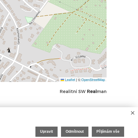
Leaflet
|
©
OpenStreetMap
Realitní SW
Real
man
×
Upravit
Odmítnout
Přijímám vše