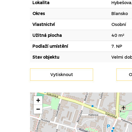
Lokalita
Hybešova,
Okres
Blansko
Vlastnictví
Osobní
Užitná plocha
40 m²
Podlaží umístění
7. NP
Stav objektu
Velmi dob
Vytisknout
O
+
−