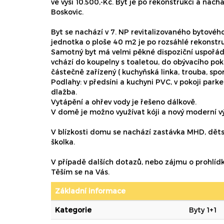
ve výši 10.500,-Kč. Byt je po rekonstrukci a nach
Boskovic.
Byt se nachází v 7. NP revitalizovaného bytové
jednotka o ploše 40 m2 je po rozsáhlé rekonstr
Samotný byt má velmi pěkné dispoziční uspořádá
vchází do koupelny s toaletou, do obývacího poko
částečně zařízený ( kuchyňská linka, trouba, spor
Podlahy: v předsíni a kuchyni PVC, v pokoji parke
dlažba.
Vytápění a ohřev vody je řešeno dálkově.
V domě je možno využívat kóji a nový moderní v
V blízkosti domu se nachází zastávka MHD, dětsk
školka.
V případě dalších dotazů, nebo zájmu o prohlídk
Těším se na Vás.
Základní informace
Kategorie
Byty 1+1