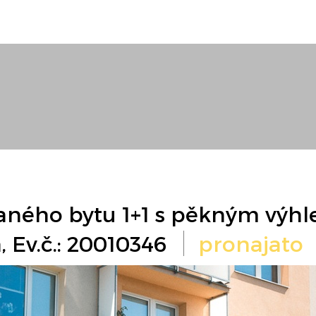
ného bytu 1+1 s pěkným výhl
, Ev.č.: 20010346
pronajato