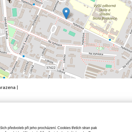
hrazena |
ch předvoleb při jeho procházení. Cookies třetích stran pak