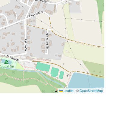
Leaflet
|
©
OpenStreetMap