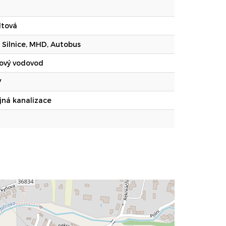
ltová
, Silnice, MHD, Autobus
ový vodovod
V
jná kanalizace