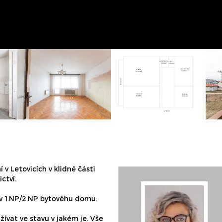
 v Letovicích v klidné části
ctví.
 v 1.NP/2.NP bytovéhu domu.
užívat ve stavu v jakém je. Vše