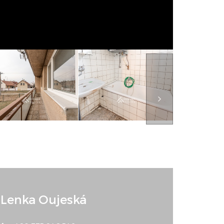
Lenka Oujeská