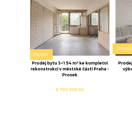
PRODE
PRODEJ
Prodej bytu 3+1 54 m² ke kompletní
Prodej
rekonstrukci v městské části Praha -
výbo
Prosek
6 790 000 Kč