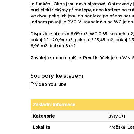
je funkční. Okna jsou nová plastová. Ohřev vody 
buď elektrickýmy přímotopy, nebo kotlem na tuhá 
Ve dvou pokojích jsou na podlaze položeny parket
jednom pokoji je PVC. V koupelně a na WC je na
Dispozice: předsíň 6,69 m2, WC 0,85, koupelna 2
pokoj č.1 - 20,94 m2, pokoj č.2 15,45 m2, pokoj č.
6,96 m2, balkon 8 m2.
Zavolejte, nebo napište. První krůček je na Vás
Soubory ke stažení
video YouTube
Základní informace
Kategorie
Byty 3+1
Lokalita
Pražská, Le