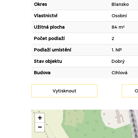
Okres
Blansko
Vlastnictví
Osobní
Užitná plocha
84 m²
Počet podlaží
2
Podlaží umístění
1. NP
Stav objektu
Dobrý
Budova
Cihlová
Vytisknout
O
+
−