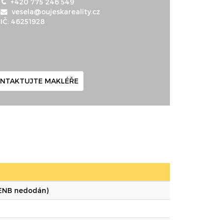
+420 775 246 549
vesela@oujeskareality.cz
IČ: 46251928
NTAKTUJTE MAKLÉŘE
ENB nedodán)