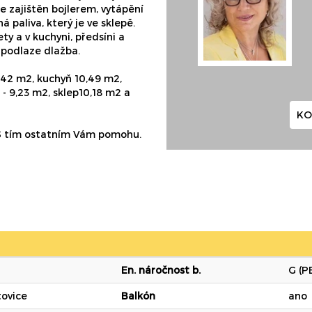
je zajištěn bojlerem, vytápění
paliva, který je ve sklepě.
y a v kuchyni, předsíni a
 podlaze dlažba.
,42 m2, kuchyň 10,49 m2,
3 - 9,23 m2, sklep10,18 m2 a
KO
. S tím ostatním Vám pomohu.
En. náročnost b.
G (P
tovice
Balkón
ano