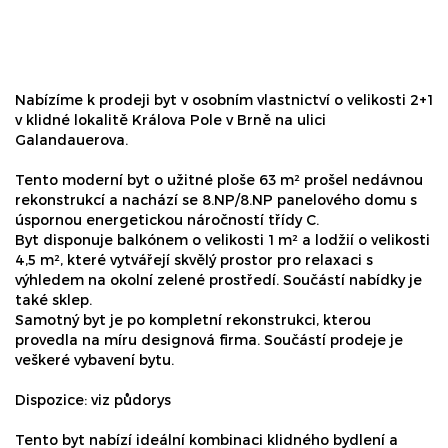
Nabízíme k prodeji byt v osobním vlastnictví o velikosti 2+1
v klidné lokalitě Králova Pole v Brně na ulici
Galandauerova.
Tento moderní byt o užitné ploše 63 m² prošel nedávnou
rekonstrukcí a nachází se 8.NP/8.NP panelového domu s
úspornou energetickou náročností třídy C.
Byt disponuje balkónem o velikosti 1 m² a lodžií o velikosti
4,5 m², které vytvářejí skvělý prostor pro relaxaci s
výhledem na okolní zelené prostředí. Součástí nabídky je
také sklep.
Samotný byt je po kompletní rekonstrukci, kterou
provedla na míru designová firma. Součástí prodeje je
veškeré vybavení bytu.
Dispozice: viz půdorys
Tento byt nabízí ideální kombinaci klidného bydlení a