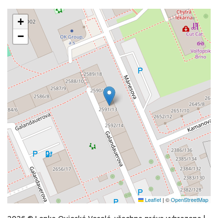
+
−
Leaflet
|
©
OpenStreetMap