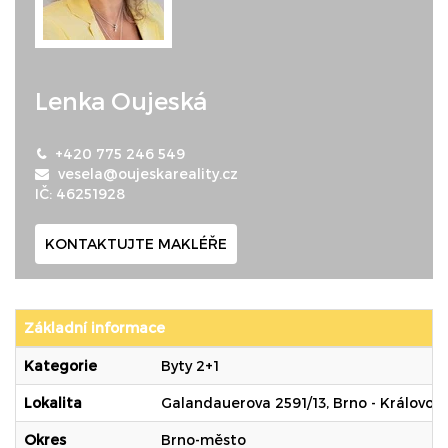
Lenka Oujeská
+420 775 246 549
vesela@oujeskareality.cz
IČ: 46251928
KONTAKTUJTE MAKLÉŘE
Základní informace
Kategorie
Byty 2+1
Lokalita
Galandauerova 2591/13, Brno - Královo P
Okres
Brno-město