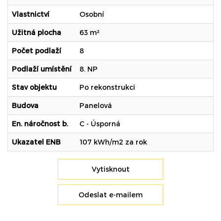
Vlastnictví
Osobní
Užitná plocha
63 m²
Počet podlaží
8
Podlaží umístění
8. NP
Stav objektu
Po rekonstrukci
Budova
Panelová
En. náročnost b.
C - Úsporná
Ukazatel ENB
107 kWh/m2 za rok
Vytisknout
Odeslat e-mailem